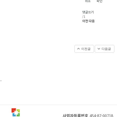
취소
확인
댓글쓰기
/
1
이전
다음
이전글
다음글
_
사업자등록번호
454-87-00718